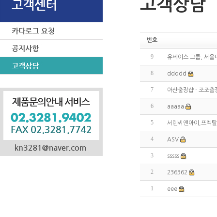
고객상담
번호
9
유베이스 그룹, 서울대
8
ddddd
7
아산출장샵 - 조조출
6
aaaaa
5
서린씨앤아이,프렉탈 
4
ASV
3
sssss
2
236362
1
eee