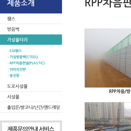
RPP차음판넬
ㆍEGI휀스
ㆍ가설방음벽(STEEL)
ㆍRPP차음판넬(PLASTIC)
ㆍ이미지간판
ㆍ분진망
RPP차음/