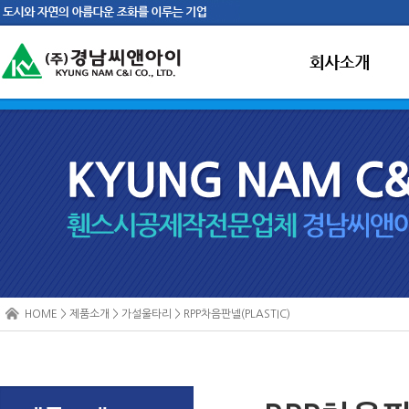
HOME > 제품소개 > 가설울타리 > RPP차음판넬(PLASTIC)